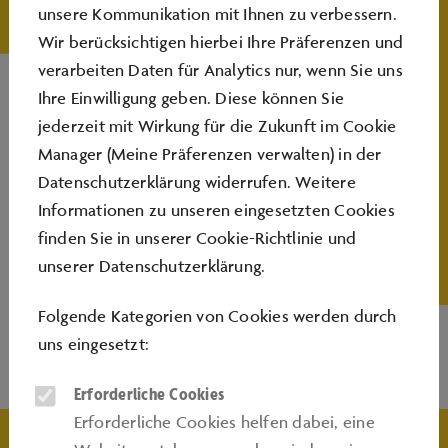
unsere Kommunikation mit Ihnen zu verbessern.
Damit kommt Farbe in den Sommer und an das
Wir berücksichtigen hierbei Ihre Präferenzen und
Handgelenk! An unseren Werkstationen können zu
verarbeiten Daten für Analytics nur, wenn Sie uns
bestimmten Terminen im Sommer eigene Festival-
Ihre Einwilligung geben. Diese können Sie
Armbänder gestaltet werden – mit coolen Statement-
jederzeit mit Wirkung für die Zukunft im Cookie
Plots, bunten Perlen und unzähligen
Manager (Meine Präferenzen verwalten) in der
Kombinationsmöglichkeiten entwirft jede und jeder
Datenschutzerklärung widerrufen. Weitere
Teilnehmende zwei einzigartige Armbänder – perfekt
Informationen zu unseren eingesetzten Cookies
für echte Festival-Vibes.
Ein Angebot, das Design,
finden Sie in unserer
Cookie-Richtlinie
und
Individualität und Festival‑Feeling verbindet – zum
unserer
Datenschutzerklärung
.
Mitnehmen und Tragen.
Folgende Kategorien von Cookies werden durch
uns eingesetzt:
INFOS
Erforderliche Cookies
Erforderliche Cookies helfen dabei, eine