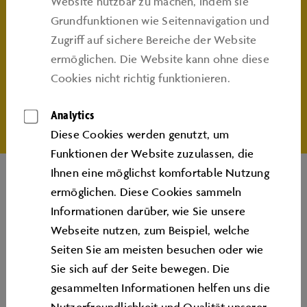
Website nutzbar zu machen, indem sie
Beginn: 10:30 Uhr | Dauer: jeweils 45 - 60 Minuten | Ort:
Grundfunktionen wie Seitennavigation und
Autostadt | Nur für Kinder ab 8 Jahren
Zugriﬀ auf sichere Bereiche der Website
ermöglichen. Die Website kann ohne diese
Mehrere Termine / 10:30 - 15:30 Uhr / Werkstationen
Cookies nicht richtig funktionieren.
Hier buchen
Analytics
Diese Cookies werden genutzt, um
Funktionen der Website zuzulassen, die
Ihnen eine möglichst komfortable Nutzung
ermöglichen. Diese Cookies sammeln
Informationen darüber, wie Sie unsere
Webseite nutzen, zum Beispiel, welche
Seiten Sie am meisten besuchen oder wie
Seitenanfang
Sie sich auf der Seite bewegen. Die
gesammelten Informationen helfen uns die
Nutzerfreundlichkeit und Qualität unserer