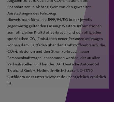
Angaben zu Verbrauch und CO
-Emissionen bei
2
Spannbreiten in Abhängigkeit von den gewählten
Ausstattungen des Fahrzeugs.
Hinweis nach Richtlinie 1999/94/EG in der jeweils
gegenwärtig geltenden Fassung: Weitere Informationen
zum offiziellen Kraftstoffverbrauch und den offiziellen
spezifischen CO
-Emissionen neuer Personenkraftwagen
2
können dem 'Leitfaden über den Kraftstoffverbrauch, die
CO
-Emissionen und den Stromverbrauch neuer
2
Personenkraftwagen' entnommen werden, der an allen
Verkaufsstellen und bei der DAT Deutsche Automobil
Treuhand GmbH, Hellmuth-Hirth-Straße 1, D-73760
Ostfildern oder unter
www.dat.de
unentgeltlich erhältlich
ist.