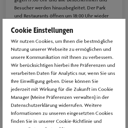
Besucher werden hinausbegleitet. Der Park
und Restaurants öffnen um 18:00 Uhr wieder
für Konzertgäste.
Cookie Einstellungen
Fahrerlebnisse
Wir nutzen Cookies, um Ihnen die bestmögliche
Probefahrten finden bis 16:00 Uhr statt - die
Nutzung unserer Webseite zu ermöglichen und
Fahrten auf dem Geländeparcours und die
unsere Kommunikation mit Ihnen zu verbessern.
Sicherheitstrainings bis 17:00 Uhr (letzte Fahrt
Wir berücksichtigen hierbei Ihre Präferenzen und
16:00 Uhr).
verarbeiten Daten für Analytics nur, wenn Sie uns
Ihre Einwilligung geben. Diese können Sie
Änderungen vorbehalten
jederzeit mit Wirkung für die Zukunft im Cookie
Manager (Meine Präferenzen verwalten) in der
Datenschutzerklärung widerrufen. Weitere
Informationen zu unseren eingesetzten Cookies
finden Sie in unserer
Cookie-Richtlinie
und
Markenpavillons / Automuseum Zeithaus /
moment!
„