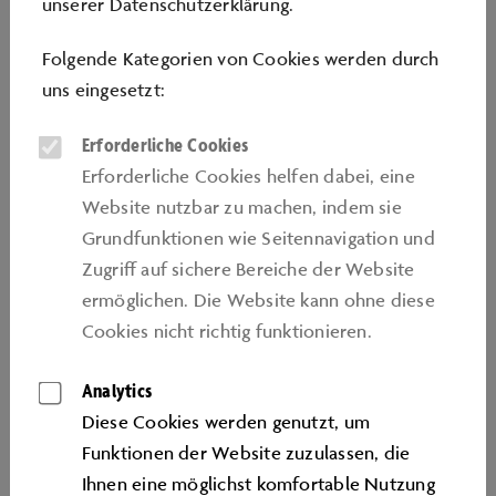
unserer
Datenschutzerklärung
.
Marken & Erlebnis-Shop
im Zeithaus / Konzernwelt mit
“
Ausstellungen /
Familienbereich Mobiversum
Folgende Kategorien von Cookies werden durch
/
Fahrzeugausstellung Kundencenter
uns eingesetzt:
Täglich 10:00 bis 18:00 Uhr
Erforderliche Cookies
Spielattraktionen (u.a. Rutschen)
Erforderliche Cookies helfen dabei, eine
Täglich 12:00 bis 18:00 Uhr (wetterabhängig von April
Website nutzbar zu machen, indem sie
bis Oktober)
Grundfunktionen wie Seitennavigation und
Zugriﬀ auf sichere Bereiche der Website
Offroad-Trainings / Fahrsicherheitsangebote
ermöglichen. Die Website kann ohne diese
Täglich von 10:30 bis 17:00 Uhr
Cookies nicht richtig funktionieren.
Abholerwelt (Anmeldung für Fahrzeugabholerinnen und -
Analytics
abholer)
Diese Cookies werden genutzt, um
Täglich von 08:00 bis 16:00 Uhr
Funktionen der Website zuzulassen, die
Ihnen eine möglichst komfortable Nutzung