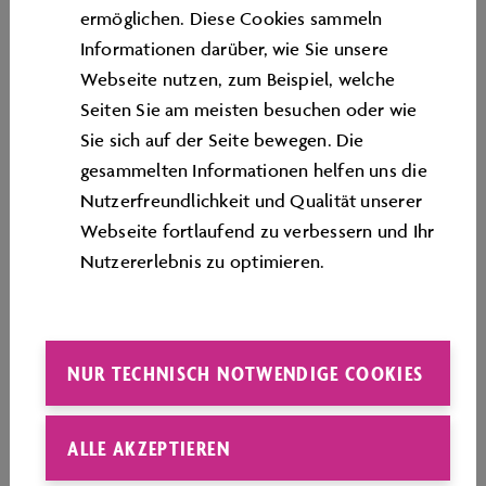
Volkswagen Zubehör Shop
ermöglichen. Diese Cookies sammeln
Täglich von 10:00 bis 18:00 Uhr
Informationen darüber, wie Sie unsere
Webseite nutzen, zum Beispiel, welche
Restaurants
Seiten Sie am meisten besuchen oder wie
Die Öffnungszeiten der Autostadt Restaurants finden
Sie sich auf der Seite bewegen. Die
Sie hier:
gesammelten Informationen helfen uns die
www.autostadt.de/restaurants
Nutzerfreundlichkeit und Qualität unserer
Webseite fortlaufend zu verbessern und Ihr
Nutzererlebnis zu optimieren.
Auch nachdem unsere Ausstellungen, das Zeithaus
Museum, der Shop und die Pavillons geschlossen
haben, können Sie außerhalb der Eventzeiten abends
unsere Restaurants besuchen oder durch die
NUR TECHNISCH NOTWENDIGE COOKIES
Parklandschaft spazieren.
ALLE AKZEPTIEREN
Änderungen vorbehalten