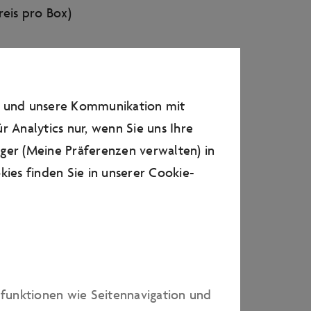
reis pro Box)
n und unsere Kommunikation mit
r Analytics nur, wenn Sie uns Ihre
28,90 € p.P.
ager (Meine Präferenzen verwalten) in
sche Peperonata/kleiner
ies finden Sie in unserer
Cookie-
mit Fruchtspiegel,
lsaftschorle, finaler
h)
28,90 € p.P.
dfunktionen wie Seitennavigation und