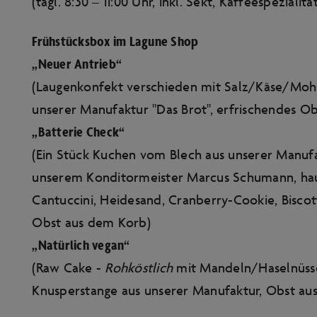
(tägl. 8:30 – 11:00 Uhr, inkl. Sekt, Kaffeespezialitä
Frühstücksbox im Lagune Shop
„Neuer Antrieb“
(Laugenkonfekt verschieden mit Salz/Käse/Mo
unserer Manufaktur "Das Brot", erfrischendes Ob
„Batterie Check“
(Ein Stück Kuchen vom Blech aus unserer Manuf
unserem Konditormeister Marcus Schumann, ha
Cantuccini, Heidesand, Cranberry-Cookie, Biscott
Obst aus dem Korb)
„Natürlich vegan“
(Raw Cake -
Rohköstlich
mit Mandeln/Haselnüs
Knusperstange aus unserer Manufaktur, Obst au