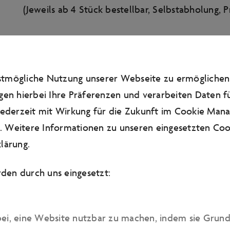
(Jeweils ab 4 Stück bestellbar, Selbstabholung, P
MITTAGESSEN
estmögliche Nutzung unserer Webseite zu ermögliche
gen hierbei Ihre Präferenzen und verarbeiten Daten fü
Businesslunch im BEEF CLUB
 jederzeit mit Wirkung für die Zukunft im Cookie Man
160 Gramm BEEF CLUB Cut/Pommes Frites/spani
 Weitere Informationen zu unseren eingesetzten Cook
Beilagensalat, kleines Dessert (z.B. Panna Cotta 
lärung
.
Schokoladen Mousse, Crème Brûlée)
(Do – Mo. 12:00 – 14:00 Uhr, inkl. Wasser und Apfe
den durch uns eingesetzt:
Espresso)
Das Beste aus dem AMano
(auch am Abend möglic
bei, eine Website nutzbar zu machen, indem sie Grun