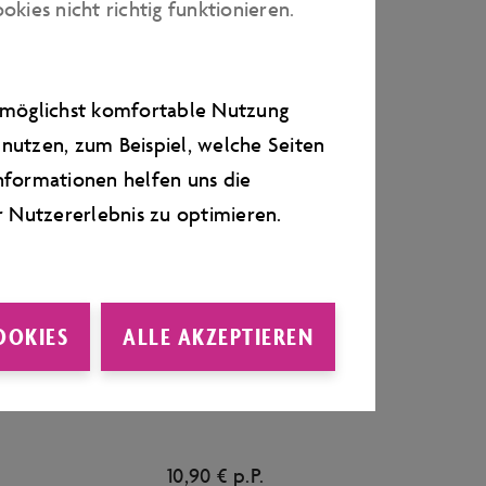
ies nicht richtig funktionieren.
n in der Mitte des Tisches
d cotto
e möglichst komfortable Nutzung
fteis mit Topping
nutzen, zum Beispiel, welche Seiten
lsaftschorle, finaler Espresso)
nformationen helfen uns die
28,90 € p.P.
r Nutzererlebnis zu optimieren.
unserem Buffet selbst
 Schöpfeis mit Topping nach
OOKIES
ALLE AKZEPTIEREN
Apfelsaftschorle, finaler
10,90 € p.P.