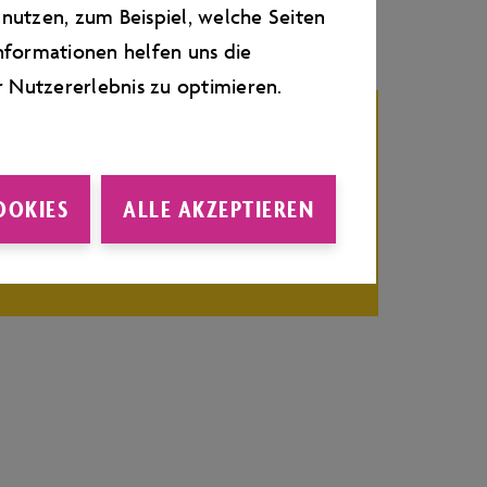
nutzen, zum Beispiel, welche Seiten
CHUNG
nformationen helfen uns die
r Nutzererlebnis zu optimieren.
kshop können Sie im
Autostadt
OOKIES
ALLE AKZEPTIEREN
stellen:
Zum Ticketshop