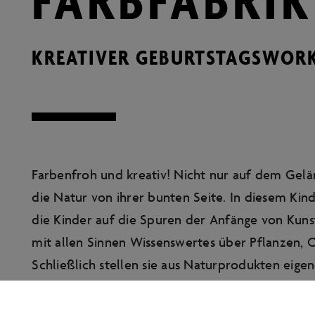
KREATIVER GEBURTSTAGSWOR
Farbenfroh und kreativ! Nicht nur auf dem Gelä
die Natur von ihrer bunten Seite. In diesem Kin
die Kinder auf die Spuren der Anfänge von Kuns
mit allen Sinnen Wissenswertes über Pflanzen,
Schließlich stellen sie aus Naturprodukten eige
daraus persönliche Gemälde, die sie am Ende sto
präsentieren.