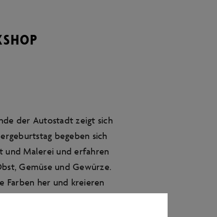
KSHOP
nde der Autostadt zeigt sich
dergeburtstag begeben sich
t und Malerei und erfahren
 Obst, Gemüse und Gewürze.
ne Farben her und kreieren
lz in einer Mini-Ausstellung