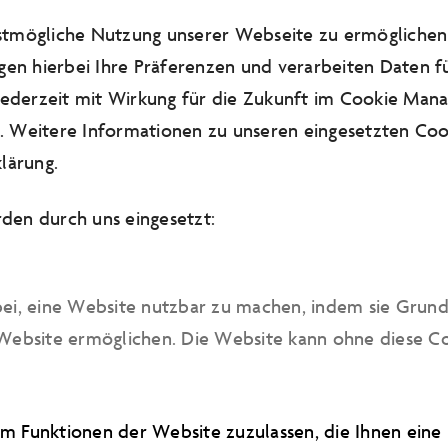
estmögliche Nutzung unserer Webseite zu ermögliche
Dauer:
2 Stunden
gen hierbei Ihre Präferenzen und verarbeiten Daten fü
Gruppenpreis 1
(5 - 8 Kinder): 95 € zzgl. Eintrittsk
 jederzeit mit Wirkung für die Zukunft im Cookie Man
Gruppenpreis 2
(9 - 12 Kinder): 140 € zzgl. Eintritt
 Weitere Informationen zu unseren eingesetzten Cook
Alter:
für Kinder ab 6 Jahren
lärung
.
Info:
In diesem Kindergeburtstag werden Naturp
den durch uns eingesetzt:
verarbeitet. Diese können auf der Kleidung Fleck
auch beim Waschen nicht vollständig entfernen 
bitte bei der Auswahl der Kleidung darauf, dass
bei, eine Website nutzbar zu machen, indem sie Grun
Bei gutem Wetter kann der Workshop im Freien 
Website ermöglichen. Die Website kann ohne diese Cook
daher auf ausreichenden Sonnenschutz.
m Funktionen der Website zuzulassen, die Ihnen ein