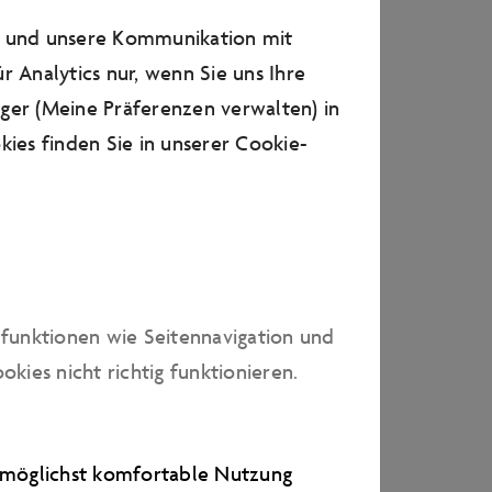
n und unsere Kommunikation mit
r Analytics nur, wenn Sie uns Ihre
arten
ager (Meine Präferenzen verwalten) in
skarten
ies finden Sie in unserer
Cookie-
rodukte zu Farben
en hinterlassen, die sich
lassen. Achten Sie daher
 diese schmutzig werden darf.
dfunktionen wie Seitennavigation und
stattfinden. Achten Sie
ies nicht richtig funktionieren.
e möglichst komfortable Nutzung