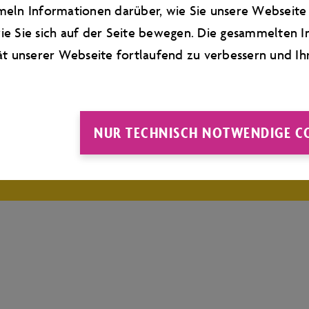
eln Informationen darüber, wie Sie unsere Webseite 
NFO UND BU
e Sie sich auf der Seite bewegen. Die gesammelten I
ät unserer Webseite fortlaufend zu verbessern und Ih
Ihren Wunschtermin für diesen Geburtstagswor
NUR TECHNISCH NOTWENDIGE C
Ticketshop
auswählen und eine Buchungsanfrage 