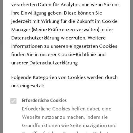
Spannende Einblicke in die Bereiche Technik,
verarbeiten Daten für Analytics nur, wenn Sie uns
Nachhaltigkeit und Verantwortung, Lernen,
Ihre Einwilligung geben. Diese können Sie
Kreativität und Gesellschaft sowie Medien
jederzeit mit Wirkung für die Zukunft im Cookie
Manager (Meine Präferenzen verwalten) in der
Datenschutzerklärung widerrufen. Weitere
Informationen zu unseren eingesetzten Cookies
finden Sie in unserer
Cookie-Richtlinie
und
unserer
Datenschutzerklärung
.
Folgende Kategorien von Cookies werden durch
uns eingesetzt:
Erforderliche Cookies
Erforderliche Cookies helfen dabei, eine
Website nutzbar zu machen, indem sie
SKILL FACTORY
Grundfunktionen wie Seitennavigation und
FÜHRUNGEN