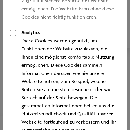
Zugriﬀ auf sichere Bereiche der Website
ermöglichen. Die Website kann ohne diese
Tauchen Sie ein in die Mobilität der
Cookies nicht richtig funktionieren.
Gegenwart und Zukunft oder erfahren Sie
mehr über die großen Innovationen der
Analytics
Automobilgeschichte
Diese Cookies werden genutzt, um
Funktionen der Website zuzulassen, die
Ihnen eine möglichst komfortable Nutzung
ermöglichen. Diese Cookies sammeln
Informationen darüber, wie Sie unsere
Webseite nutzen, zum Beispiel, welche
Seiten Sie am meisten besuchen oder wie
Sie sich auf der Seite bewegen. Die
gesammelten Informationen helfen uns die
Nutzerfreundlichkeit und Qualität unserer
Webseite fortlaufend zu verbessern und Ihr
SKILL FACTORY