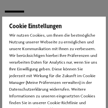
Cookie Einstellungen
Apps, Webseiten, Software in Fahrzeugen oder auch
Videospiele – nützliche Alltagshelfer und mittlerweile
Wir nutzen Cookies, um Ihnen die bestmögliche
unverzichtbare Bestandteile unseres Freizeit-, Berufs-
Nutzung unserer Webseite zu ermöglichen und
und Privatlebens, deren grundlegende Gemeinsamkeit
unsere Kommunikation mit Ihnen zu verbessern.
ganz einfach ist: Sie sind programmiert. Die
Wir berücksichtigen hierbei Ihre Präferenzen und
voranschreitende Digitalisierung macht aus Coding
verarbeiten Daten für Analytics nur, wenn Sie uns
und Programmieren eine zukunftsrelevante Fähigkeit
Ihre Einwilligung geben. Diese können Sie
für Schülerinnen und Schüler, was mit der Einführung
jederzeit mit Wirkung für die Zukunft im Cookie
des Unterrichtsfachs Informatik als Pflichtfach und die
Manager (Meine Präferenzen verwalten) in der
damit einhergehende verstärkte Vermittlung digitaler
Datenschutzerklärung widerrufen. Weitere
Kompetenzen berücksichtigt wird. Die Fortbildung
Informationen zu unseren eingesetzten Cookies
„Informatik – Programmieren lernen und verstehen“
finden Sie in unserer
Cookie-Richtlinie
und
dient dabei der elementaren Qualifizierung der