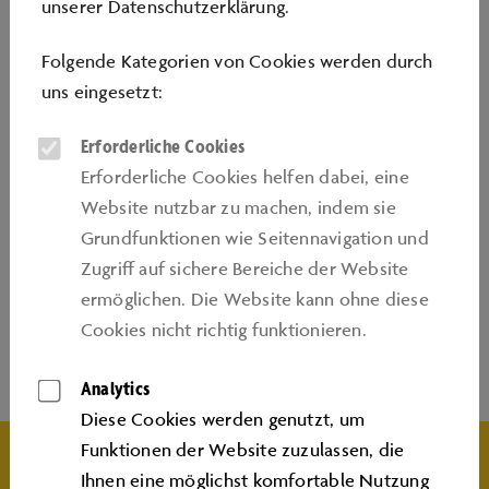
unserer
Datenschutzerklärung
.
Lehrkräfte und beinhaltet den Umgang mit
blockbasierten Programmiersprachen, die speziell für
Folgende Kategorien von Cookies werden durch
den Bereich Schule entwickelt wurden. Bei der Arbeit
uns eingesetzt:
mit der bildungsorientierten Programmiersprache
Erforderliche Cookies
Scratch oder auch beim Programmieren eines kleinen
Erforderliche Cookies helfen dabei, eine
Minicomputers erfahren die Lehrkräfte einen
Website nutzbar zu machen, indem sie
praktischen und alltagsnahen Einstieg in die
Grundfunktionen wie Seitennavigation und
Programmierung und entwickeln Kompetenzen des
Zugriﬀ auf sichere Bereiche der Website
algorithmischen Problemlösens.
ermöglichen. Die Website kann ohne diese
Cookies nicht richtig funktionieren.
Analytics
WICHTIGE INFOS
Diese Cookies werden genutzt, um
Funktionen der Website zuzulassen, die
Ihnen eine möglichst komfortable Nutzung