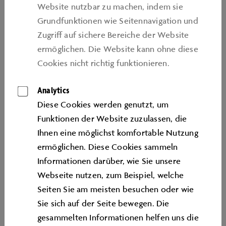
Website nutzbar zu machen, indem sie
exemplarisch für die moderne Prototypen-Generation
Grundfunktionen wie Seitennavigation und
im Motorsport und verkörpert höchste Performance
Zugriﬀ auf sichere Bereiche der Website
und technologische Präzision. Als „Weltmeister“ steht
ermöglichen. Die Website kann ohne diese
der Porsche 911 RSR für herausragende Erfolge und
Cookies nicht richtig funktionieren.
jahrzehntelange Rennsporttradition. Eingebettet in
eine dynamisch gestaltete Rennstreckenumgebung,
Analytics
vermitteln die beiden Autos eindrucksvoll die
Diese Cookies werden genutzt, um
Geschwindigkeit, Präzision und Leidenschaft des
Funktionen der Website zuzulassen, die
Motorsports. Die Lichtinstallation „Raceborn“
Ihnen eine möglichst komfortable Nutzung
verstärkt dieses Erlebnis.
ermöglichen. Diese Cookies sammeln
Informationen darüber, wie Sie unsere
Begleitende Filme geben spannende Einblicke in die
Webseite nutzen, zum Beispiel, welche
Faszination, das Know-how und die Entwicklung hinter
Seiten Sie am meisten besuchen oder wie
den Erfolgen von Porsche.
Sie sich auf der Seite bewegen. Die
gesammelten Informationen helfen uns die