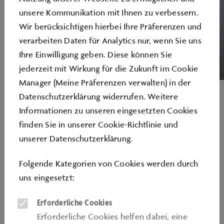
unsere Kommunikation mit Ihnen zu verbessern.
Wir berücksichtigen hierbei Ihre Präferenzen und
verarbeiten Daten für Analytics nur, wenn Sie uns
Ihre Einwilligung geben. Diese können Sie
jederzeit mit Wirkung für die Zukunft im Cookie
Manager (Meine Präferenzen verwalten) in der
Porsche 963
Datenschutzerklärung widerrufen. Weitere
Informationen zu unseren eingesetzten Cookies
finden Sie in unserer
Cookie-Richtlinie
und
unserer
Datenschutzerklärung
.
IKONEN DES RENNSPORTS HAUTNAH
Folgende Kategorien von Cookies werden durch
ERLEBEN
uns eingesetzt:
Im Mittelpunkt der Inszenierung stehen zwei
Erforderliche Cookies
außergewöhnliche Fahrzeuge: der Porsche 963 sowie
Erforderliche Cookies helfen dabei, eine
der 911 RSR „Weltmeister“. Der Porsche 963 steht