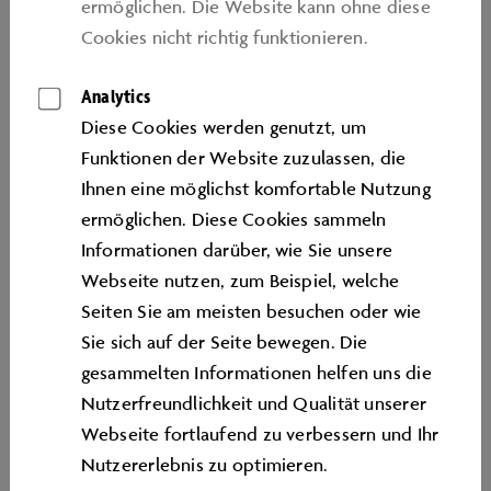
Wir freuen uns auf Ihren Besuch. Mit Befahren der
ermöglichen. Die Website kann ohne diese
Parkplätze sind die nachfolgenden Regelungen für den
Cookies nicht richtig funktionieren.
Nutzer des Parkplatzes gültig.
Analytics
mehr
Diese Cookies werden genutzt, um
Funktionen der Website zuzulassen, die
NUTZUNGSBEDINGUNGEN
Ihnen eine möglichst komfortable Nutzung
KARRIEREPORTAL
ermöglichen. Diese Cookies sammeln
Informationen darüber, wie Sie unsere
Informationen zu Datenschutz und Nutzung unseres
Webseite nutzen, zum Beispiel, welche
Karriereportals finden Sie hier.
Seiten Sie am meisten besuchen oder wie
mehr
Sie sich auf der Seite bewegen. Die
gesammelten Informationen helfen uns die
Nutzerfreundlichkeit und Qualität unserer
INFORMATIONEN ZUR BARRIEREFREIHEIT
Webseite fortlaufend zu verbessern und Ihr
Nutzererlebnis zu optimieren.
Informationen zur Barrierefreiheit der Autostadt