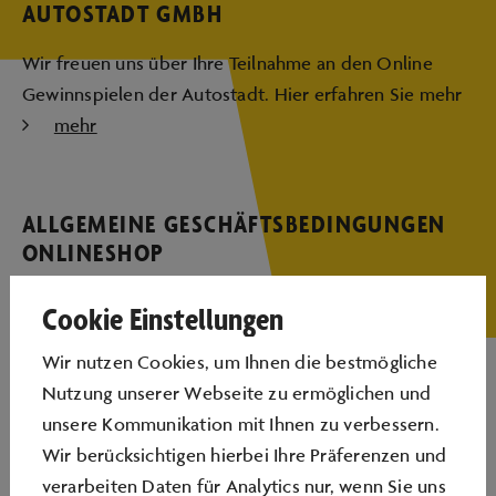
AUTOSTADT GMBH
Wir freuen uns über Ihre Teilnahme an den Online
Gewinnspielen der Autostadt. Hier erfahren Sie mehr
mehr
ALLGEMEINE GESCHÄFTSBEDINGUNGEN
ONLINESHOP
Wir freuen uns über Ihre Bestellungen im Onlineshop.
Cookie Einstellungen
Hier erfahren Sie mehr
Wir nutzen Cookies, um Ihnen die bestmögliche
mehr
Nutzung unserer Webseite zu ermöglichen und
unsere Kommunikation mit Ihnen zu verbessern.
Wir berücksichtigen hierbei Ihre Präferenzen und
DATENSCHUTZERKLÄRUNG
verarbeiten Daten für Analytics nur, wenn Sie uns