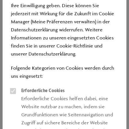
Im Folgenden informieren wir Sie über die Erhebung
Ihre Einwilligung geben. Diese können Sie
anonymer und personenbezogener Daten.
jederzeit mit Wirkung für die Zukunft im Cookie
mehr
Manager (Meine Präferenzen verwalten) in der
Datenschutzerklärung widerrufen. Weitere
Informationen zu unseren eingesetzten Cookies
COOKIE-RICHTLINIE
finden Sie in unserer
Cookie-Richtlinie
und
unserer
Datenschutzerklärung
.
Ein Cookie ist ein kleiner Datensatz, der auf Ihrem
Endgerät gespeichert wird und Daten wie z.B.
Folgende Kategorien von Cookies werden durch
persönliche Seiteneinstellungen und
uns eingesetzt:
Anmeldeinformationen enthält.
Erforderliche Cookies
mehr
Erforderliche Cookies helfen dabei, eine
Website nutzbar zu machen, indem sie
Grundfunktionen wie Seitennavigation und
PARKPLATZORDNUNG
Zugriﬀ auf sichere Bereiche der Website