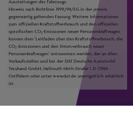
Ausstattungen des Fahrzeugs.
Hinweis nach Richtlinie 1999/94/EG in der jeweils
gegenwärtig geltenden Fassung: Weitere Informationen
zum offiziellen Kraftstoffverbrauch und den offiziellen
spezifischen CO
-Emissionen neuer Personenkraftwagen
2
können dem 'Leitfaden über den Kraftstoffverbrauch, die
CO
-Emissionen und den Stromverbrauch neuer
2
Personenkraftwagen' entnommen werden, der an allen
Verkaufsstellen und bei der DAT Deutsche Automobil
Treuhand GmbH, Hellmuth-Hirth-Straße 1, D-73760
Ostfildern oder unter
www.dat.de
unentgeltlich erhältlich
ist.