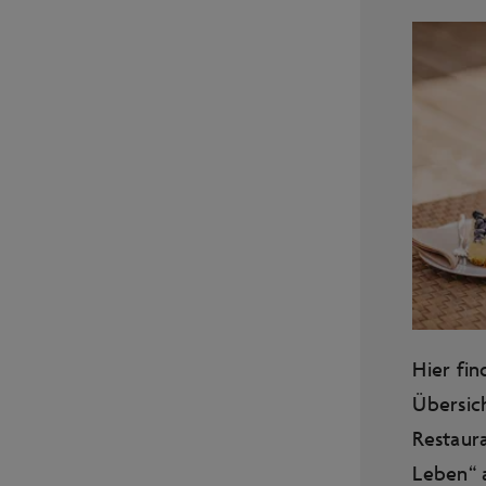
Hier fin
Übersich
Restaur
Leben“ a