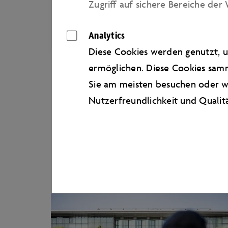
Zugriﬀ auf sichere Bereiche der 
Fragen oder Anregungen? Wir sind
natürlich gerne für Sie da.
Analytics
Diese Cookies werden genutzt, u
ermöglichen. Diese Cookies samm
Sie am meisten besuchen oder wi
Nutzerfreundlichkeit und Qualit