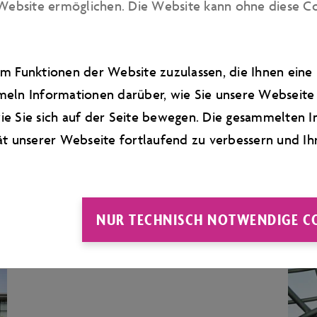
Website ermöglichen. Die Website kann ohne diese Cook
HOTELS IN DER
m Funktionen der Website zuzulassen, die Ihnen ein
REGION
eln Informationen darüber, wie Sie unsere Webseite 
e Sie sich auf der Seite bewegen. Die gesammelten I
Die Autostadt lässt sich am besten
ät unserer Webseite fortlaufend zu verbessern und Ih
entdecken, wenn Sie vor Ort
übernachten
NUR TECHNISCH NOTWENDIGE C