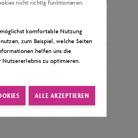
ies nicht richtig funktionieren.
ernachtungsmöglichkeiten?
e möglichst komfortable Nutzung
nutzen, zum Beispiel, welche Seiten
nformationen helfen uns die
r Nutzererlebnis zu optimieren.
OOKIES
ALLE AKZEPTIEREN
ch dieses auch in der Autostadt?