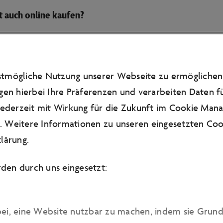
dt auch online kaufen?
estmögliche Nutzung unserer Webseite zu ermögliche
dt bringen?
gen hierbei Ihre Präferenzen und verarbeiten Daten fü
 jederzeit mit Wirkung für die Zukunft im Cookie Man
nen Rollstuhl angewiesen/Wir haben einen Kinderwagen d
 Weitere Informationen zu unseren eingesetzten Cook
lärung
.
den durch uns eingesetzt:
eitstraining?
ie Toiletten?
bei, eine Website nutzbar zu machen, indem sie Grun