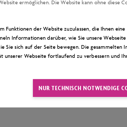
Website ermöglichen. Die Website kann ohne diese Cook
ufeinanderfolgenden Tagen besuchen. Wo finde ich Üb
m Funktionen der Website zuzulassen, die Ihnen ein
n Besuch bei regnerischem Wetter?
eln Informationen darüber, wie Sie unsere Webseite 
e Sie sich auf der Seite bewegen. Die gesammelten I
abgeben?
ät unserer Webseite fortlaufend zu verbessern und Ih
 kostenpflichtig?
NUR TECHNISCH NOTWENDIGE C
haus auch noch ein Volkswagen Automuseum gibt. Finde i