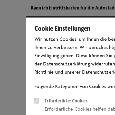
Kann ich Eintrittskarten für die Autosta
Können wir unsere Jacken abgeben?
Cookie Einstellungen
Wir nutzen Cookies, um Ihnen die b
Darf ich meinen Hund mit in die Autosta
Ihnen zu verbessern. Wir berücksichti
Einwilligung geben. Diese können Sie
Ich bin mobilitätseingeschränkt/auf ei
der Datenschutzerklärung widerrufen.
mich/uns problemlos zugänglich?
Richtlinie
und unserer
Datenschutzerk
Folgende Kategorien von Cookies wer
Wo ist der Treffpunkt für das Fahrsicherh
Erforderliche Cookies
Gibt es in der Autostadt auch barrierefre
Erforderliche Cookies helfen da