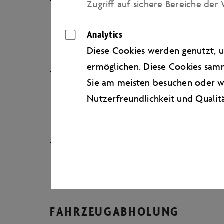
Zugriﬀ auf sichere Bereiche der 
Ich möchte die Autostadt an mehreren a
Analytics
Diese Cookies werden genutzt, u
Eignet sich die Autostadt auch für eine
ermöglichen. Diese Cookies samm
Sie am meisten besuchen oder wi
Ich reise mit Gepäck an, wo kann ich es 
Nutzerfreundlichkeit und Qualit
Wo kann ich parken? Sind die Parkplätze
Ich habe gehört, dass es außer dem Zeit
FAHRZEUGABHOLUNG