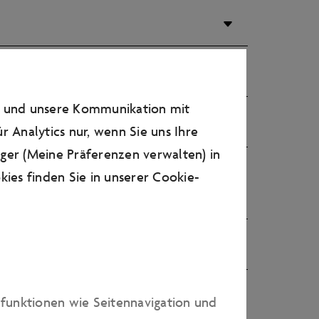
n und unsere Kommunikation mit
r Analytics nur, wenn Sie uns Ihre
ager (Meine Präferenzen verwalten) in
abei. Sind die Autostadt Gebäude für
ies finden Sie in unserer
Cookie-
dfunktionen wie Seitennavigation und