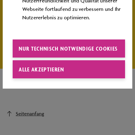
Nutzerfreundlichkeit und Qualität unserer
Die Angebote können Sie mit Ihrer Autostadt
Webseite fortlaufend zu verbessern und Ihr
Eintrittskarte ohne zusätzliche Kosten nutzen.
Nutzererlebnis zu optimieren.
Hinweis: Die Angebote der Themenwochen sind
wetterabhängig. Es kann wetterbedingt zu
Anpassungen kommen.
NUR TECHNISCH NOTWENDIGE COOKIES
ALLE AKZEPTIEREN
Seitenanfang