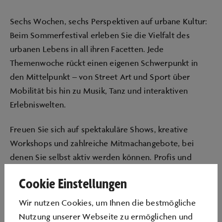
Sechs Wochen, sechs Perspektiven auf urbane Kultur:
Beim Sommerfestival erleben Sie die Vielfalt des
urbanen Lebens in all ihren Facetten. Jede
Themenwoche rückt einen eigenen Schwerpunkt in
den Mittelpunkt – von Street Art und Sport über
Mobilität bis hin zu Musik, Tanz und interaktiven
Erlebniswelten.
Freuen Sie sich auf spektakuläre Shows, kreative
Workshops und zahlreiche Mitmachangebote, bei
denen Sie selbst aktiv werden können. Profis und
Kreative bringen die Energie des Urban Lifestyles
Cookie Einstellungen
direkt in die Autostadt – inspirierend, überraschend
und immer nahbar.
Wir nutzen Cookies, um Ihnen die bestmögliche
Nutzung unserer Webseite zu ermöglichen und