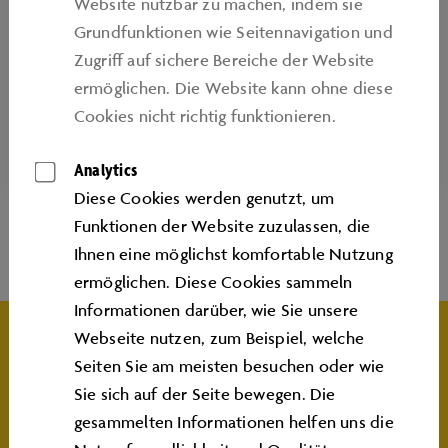
Genuss, Kreativität und Community: Erleben
Website nutzbar zu machen, indem sie
Sie Genuss mit einem urbanen Twist beim
Grundfunktionen wie Seitennavigation und
BBQ, in Flairbartender-Shows und beim Yoga
Zugriﬀ auf sichere Bereiche der Website
am Wasser.
ermöglichen. Die Website kann ohne diese
Cookies nicht richtig funktionieren.
mehr erfahren
Analytics
Diese Cookies werden genutzt, um
Funktionen der Website zuzulassen, die
Ihnen eine möglichst komfortable Nutzung
INFOS
ermöglichen. Diese Cookies sammeln
Informationen darüber, wie Sie unsere
Webseite nutzen, zum Beispiel, welche
Seiten Sie am meisten besuchen oder wie
Im wöchentlichen Wechsel während der
Sie sich auf der Seite bewegen. Die
Öffnungszeiten
.
gesammelten Informationen helfen uns die