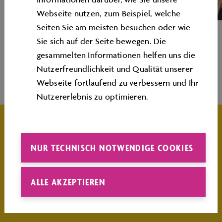
Webseite nutzen, zum Beispiel, welche
Seiten Sie am meisten besuchen oder wie
(Fotos: Lennard Kugeler)
Sie sich auf der Seite bewegen. Die
gesammelten Informationen helfen uns die
Nutzerfreundlichkeit und Qualität unserer
Webseite fortlaufend zu verbessern und Ihr
INFOS
Nutzererlebnis zu optimieren.
Öffnungszeiten
NUR TECHNISCH NOTWENDIGE COOKIES
Täglich von 10:00 bis 18:00 Uhr
An Sonn- und Feiertagen nur Verkauf von Volkswagen
ALLE AKZEPTIEREN
Lifestyle Produkten und sicherheitsrelevanten Artikeln
nach StVO.