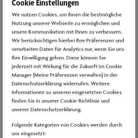
Cookie Einstellungen
Wir nutzen Cookies, um Ihnen die bestmögliche
Nutzung unserer Webseite zu ermöglichen und
unsere Kommunikation mit Ihnen zu verbessern.
Der Code of Conduct, UNSER CODE, ist das ethische
Wir berücksichtigen hierbei Ihre Präferenzen und
und wertebasierte Fundament für integres und
verarbeiten Daten für Analytics nur, wenn Sie uns
regelkonformes Handeln im Volkswagen Konzern. Er
Ihre Einwilligung geben. Diese können Sie
gilt als verbindliche Leitlinie für alle Beschäftigten in
jederzeit mit Wirkung für die Zukunft im Cookie
allen Marken und Gesellschaften – weltweit.
Manager (Meine Präferenzen verwalten) in der
Datenschutzerklärung widerrufen. Weitere
Hier finden sie die vollständige Unterlage:
Informationen zu unseren eingesetzten Cookies
Code of Conduct
finden Sie in unserer
Cookie-Richtlinie
und
unserer
Datenschutzerklärung
.
Folgende Kategorien von Cookies werden durch
uns eingesetzt: