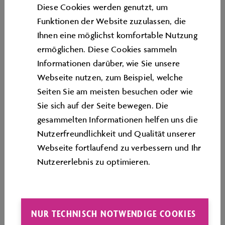
Diese Cookies werden genutzt, um
Schriftbänder, auf denen Informationen in englischer
Funktionen der Website zuzulassen, die
und französischer Sprache zu lesen sind. Außen am
Ihnen eine möglichst komfortable Nutzung
Globus befestigt befindet sich eine blaue LED-
ermöglichen. Diese Cookies sammeln
Anzeige, die Ihnen die geographische Position
Informationen darüber, wie Sie unsere
Wolfsburgs, die örtliche Temperatur sowie die
Webseite nutzen, zum Beispiel, welche
Ortszeit verrät. „Wolfsburg liegt auf der
Seiten Sie am meisten besuchen oder wie
Südhalbkugel?“ werden Sie sich beim Betrachten
Sie sich auf der Seite bewegen. Die
fragen - blicken Sie jedoch auf die Spiegelung der
gesammelten Informationen helfen uns die
„Exosphäre“ im darunterliegenden Globenfeld,
Nutzerfreundlichkeit und Qualität unserer
vervollständigt sich das Bild.
Webseite fortlaufend zu verbessern und Ihr
Nutzererlebnis zu optimieren.
NUR TECHNISCH NOTWENDIGE COOKIES