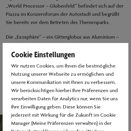
„World Processor – Globenfeld“ befindet sich auf der
Piazza im Konzernforum der Autostadt und begrüßt
Sie bereits vor dem Betreten des Themenparks.
Die „Exosphäre“ – ein Gitterglobus aus Aluminium –
hat einen Durchmesser von 12 Metern und wiegt 4,5
Cookie Einstellungen
Tonnen. Sie verhält sich im Maßstab 1:1 Mio. zur Erde
und schwebt entsprechend der Neigung der
Wir nutzen Cookies, um Ihnen die bestmögliche
Rotationsachse unseres Planeten in einem Winkel von
Nutzung unserer Webseite zu ermöglichen und
23,45° über den Köpfen der Gäste.
unsere Kommunikation mit Ihnen zu verbessern.
Wir berücksichtigen hierbei Ihre Präferenzen und
verarbeiten Daten für Analytics nur, wenn Sie uns
Ihre Einwilligung geben. Diese können Sie
jederzeit mit Wirkung für die Zukunft im Cookie
Manager (Meine Präferenzen verwalten) in der