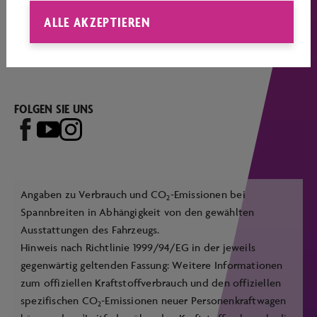
ALLE AKZEPTIEREN
Cookie Präferenzen ändern
Informationen zur Barrierefreiheit
FOLGEN SIE UNS
Angaben zu Verbrauch und CO
-Emissionen bei
2
Spannbreiten in Abhängigkeit von den gewählten
Ausstattungen des Fahrzeugs.
Hinweis nach Richtlinie 1999/94/EG in der jeweils
gegenwärtig geltenden Fassung: Weitere Informationen
zum offiziellen Kraftstoffverbrauch und den offiziellen
spezifischen CO
-Emissionen neuer Personenkraftwagen
2