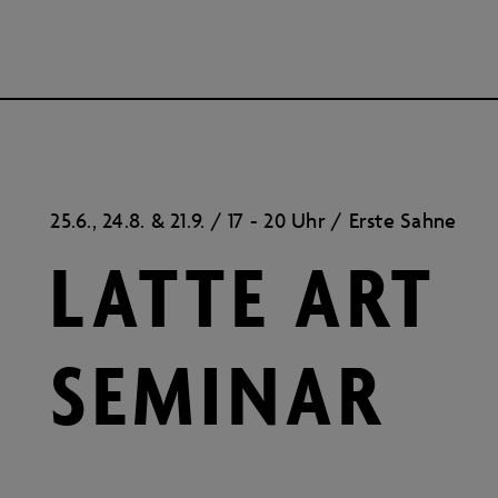
25.6., 24.8. & 21.9. / 17 - 20 Uhr / Erste Sahne
LATTE ART
SEMINAR