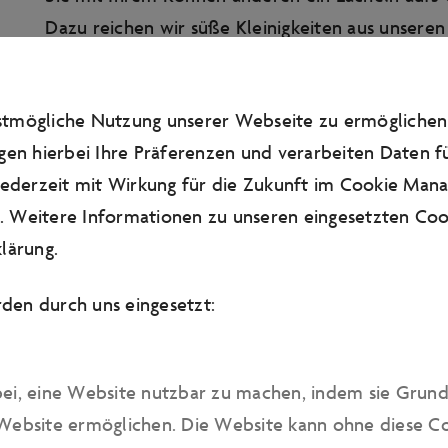
Dazu reichen wir süße Kleinigkeiten aus unseren
estmögliche Nutzung unserer Webseite zu ermögliche
NFOS
gen hierbei Ihre Präferenzen und verarbeiten Daten fü
 jederzeit mit Wirkung für die Zukunft im Cookie Man
 Weitere Informationen zu unseren eingesetzten Cook
lärung
.
Beginn: 17:00 Uhr | Eintritt: 79 € pro Person | Daue
den durch uns eingesetzt:
25.6., 24.8. & 21.9. / 17 - 20 Uhr / Erste Sahne
bei, eine Website nutzbar zu machen, indem sie Grun
Website ermöglichen. Die Website kann ohne diese Cook