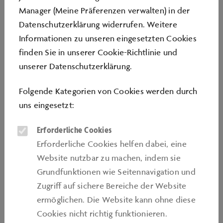
Kooperation & Teamwork:
•
Gemeinsame
Manager (Meine Präferenzen verwalten) in der
Lösungsfindung und Arbeitsteilung in der
Datenschutzerklärung widerrufen. Weitere
Fahrzeugentwicklung.
Informationen zu unseren eingesetzten Cookies
Nachhaltigkeitsbewusstsein:
•
Auseinandersetzung mit
finden Sie in unserer
Cookie-Richtlinie
und
Ressourcenverbrauch, Verantwortung und
unserer
Datenschutzerklärung
.
Zukunftskonzepten der Mobilität.
Kreativität & Problemlösung:
•
Eigene Ideen
Folgende Kategorien von Cookies werden durch
entwickeln, experimentieren und iterativ verbessern.
uns eingesetzt:
Am Ende haben die Schülerinnen und Schüler nicht
Erforderliche Cookies
nur ein eigenes Elektro Rennfahrzeug gebaut und ins
Erforderliche Cookies helfen dabei, eine
Rennen geschickt – sie haben auch erlebt, wie wichtig
Website nutzbar zu machen, indem sie
Zusammenarbeit, neue Ideen und nachhaltiges
Grundfunktionen wie Seitennavigation und
Denken für die Mobilität von morgen sind.
Zugriﬀ auf sichere Bereiche der Website
ermöglichen. Die Website kann ohne diese
Cookies nicht richtig funktionieren.