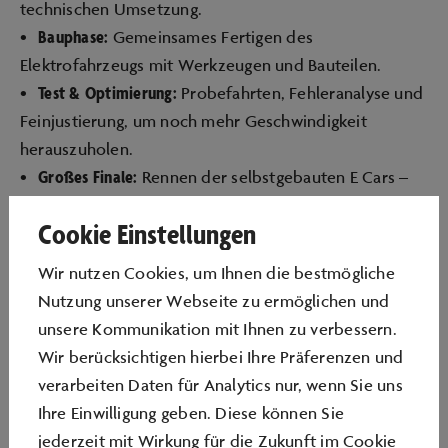
technischen Umsetzung.
Bauphase:
•
Gemeinsames Fertigen des
Elektrofahrzeugs mit Werkzeugen und Bauteilen.
Test & Optimierung:
•
Probefahrten, Fehleranalyse und
Feinjustierung, um noch mehr Geschwindigkeit
herauszuholen.
Großes Finale:
•
Rennen der selbstgebauten E Cars –
das schnellste und bestentwickelte Konzept gewinnt!
Cookie Einstellungen
Reflexion:
•
Diskussion über die Bedeutung
kooperativer Innovation und die Herausforderungen
Wir nutzen Cookies, um Ihnen die bestmögliche
moderner Mobilität.
Nutzung unserer Webseite zu ermöglichen und
unsere Kommunikation mit Ihnen zu verbessern.
Lernziele:
Wir berücksichtigen hierbei Ihre Präferenzen und
Technisches Verständnis:
•
Grundlagen von
verarbeiten Daten für Analytics nur, wenn Sie uns
Elektroantrieben, Energieeffizienz und
Ihre Einwilligung geben. Diese können Sie
Fahrzeugkonstruktion.
jederzeit mit Wirkung für die Zukunft im Cookie