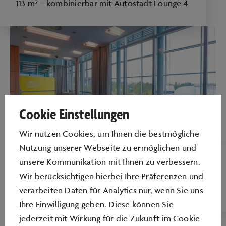
113 m² – kombinierbar mit Autostadt Lounge 4
Cookie Einstellungen
Wir nutzen Cookies, um Ihnen die bestmögliche
Nutzung unserer Webseite zu ermöglichen und
unsere Kommunikation mit Ihnen zu verbessern.
AUTOSTADT LOUNGE 4
Wir berücksichtigen hierbei Ihre Präferenzen und
57 m² – kombinierbar mit Autostadt Lounge 3
verarbeiten Daten für Analytics nur, wenn Sie uns
Ihre Einwilligung geben. Diese können Sie
jederzeit mit Wirkung für die Zukunft im Cookie