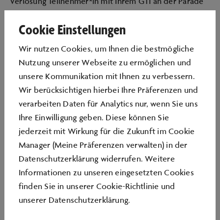
Verlosung Teilnehmer*in mit Ihrem GTI an der Parade
durch das Volkswagen Werk Wolfsburg.
Cookie Einstellungen
Bitte beachten: Pro Package können Sie sich mit einem
Wir nutzen Cookies, um Ihnen die bestmögliche
Fahrzeug anmelden. Bei mehreren Package Buchungen
Nutzung unserer Webseite zu ermöglichen und
über eine Buchungsnummer können auch mehrere
unsere Kommunikation mit Ihnen zu verbessern.
Fahrzeuge angemeldet werden. Eine Unterscheidung
Wir berücksichtigen hierbei Ihre Präferenzen und
der Reservierung erfolgt dann anhand des
verarbeiten Daten für Analytics nur, wenn Sie uns
Fahrzeugmodells und des Kennzeichens.
Ihre Einwilligung geben. Diese können Sie
jederzeit mit Wirkung für die Zukunft im Cookie
Es gelten die untenstehenden Bedingungen zur
Manager (Meine Präferenzen verwalten) in der
Teilnahme an der Veranstaltung.
Datenschutzerklärung widerrufen. Weitere
Sollten Sie Probleme beim Absenden des Formulars
Informationen zu unseren eingesetzten Cookies
haben, können Sie auch per E-Mail an
finden Sie in unserer
Cookie-Richtlinie
und
info@autostadt.de
teilnehmen. Senden Sie uns dazu
unserer
Datenschutzerklärung
.
bis 15.09.2022 - 24 Uhr Ihren vollständigen Namen