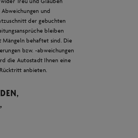
 wider Treu und Glauben
ie Abweichungen und
tzuschnitt der gebuchten
leitungsansprüche bleiben
t Mängeln behaftet sind. Die
änderungen bzw. -abweichungen
rd die Autostadt Ihnen eine
ücktritt anbieten.
NDEN,
,