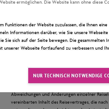
Website ermöglichen. Die Website kann ohne diese Cook
Fremdleistungen
Für mitangebotene Fremdleistungen, insbesond
Fußball GmbH, gilt Folgendes:
m Funktionen der Website zuzulassen, die Ihnen ein
1. Der im Angebot angebotene Termin und der S
eln Informationen darüber, wie Sie unsere Webseite 
aktueller Ereignisse verändern. Die Verlegung v
e Sie sich auf der Seite bewegen. Die gesammelten I
rechtfertigen keine kostenlose Stornierung.
ät unserer Webseite fortlaufend zu verbessern und Ih
2. Ein genereller Weiterverkauf der Karten ist n
einer Vertragsstrafe geahndet.
NUR TECHNISCH NOTWENDIGE C
4) LEISTUNGS- UND PREISÄND
Abweichungen und Änderungen einzelner Reise
vereinbarten Inhalt des Reisevertrages, die nac