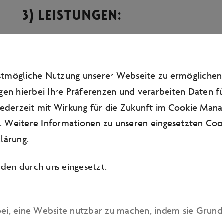
3) LEISTUNGEN:
Welche Leistungen vertraglich vereinbart sind, e
Leistungsbeschreibungen in unseren Information
hierauf bezugnehmenden Angaben in der Reisebe
estmögliche Nutzung unserer Webseite zu ermögliche
Informationsunterlagen enthaltenen Angaben z
gen hierbei Ihre Präferenzen und verarbeiten Daten fü
Vertragsschlusses sind für die Autostadt bindend
 jederzeit mit Wirkung für die Zukunft im Cookie Man
jedoch ausdrücklich vor, in begründeten Einzelfä
 Weitere Informationen zu unseren eingesetzten Cook
eine Änderung der Prospektangaben vorzunehmen
lärung
.
selbstverständlich informieren. Für Angaben in 
den durch uns eingesetzt:
Autostadt erstellt und Ihren Informationsunter
können wir keine Haftung übernehmen. Die Preis
EURO und pro Person zu verstehen.
bei, eine Website nutzbar zu machen, indem sie Grun