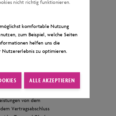
ies nicht richtig funktionieren.
ere der VfL Wolfsburg
e möglichst komfortable Nutzung
pieltag können sich aufgrund
nutzen, zum Beispiel, welche Seiten
on Spielzeiten und Spieltagen
nformationen helfen uns die
r Nutzererlebnis zu optimieren.
icht gestattet und wird mit
OOKIES
ALLE AKZEPTIEREN
ERUNGEN:
leistungen von dem
h dem Vertragsabschluss