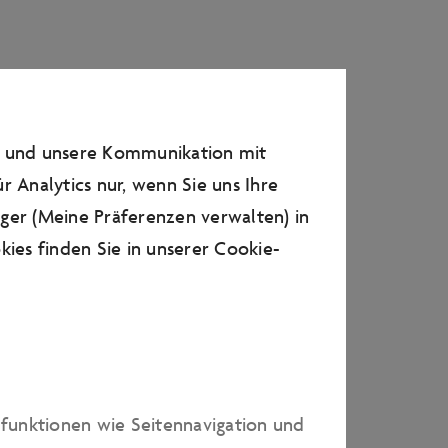
rgibt sich aus den
sunterlagen sowie aus den
stätigung. Die in den
n und unsere Kommunikation mit
um Zeitpunkt des
r Analytics nur, wenn Sie uns Ihre
. Die Autostadt behält sich
ager (Meine Präferenzen verwalten) in
llen vor Vertragsabschluss
ies finden Sie in unserer
Cookie-
, über die wir sie
Prospekten, die nicht von der
lagen beigelegt wurden,
e der Leistungen sind in
dfunktionen wie Seitennavigation und