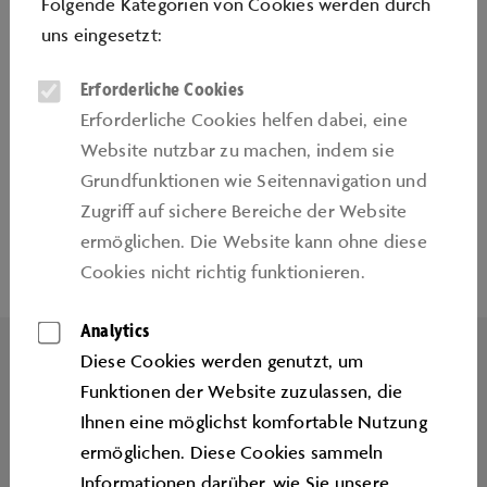
Folgende Kategorien von Cookies werden durch
uns eingesetzt:
Dürfen die Kinder beim Geburtstag essen
und trinken?
Erforderliche Cookies
Erforderliche Cookies helfen dabei, eine
Website nutzbar zu machen, indem sie
Grundfunktionen wie Seitennavigation und
Zugriﬀ auf sichere Bereiche der Website
Seitenanfang
ermöglichen. Die Website kann ohne diese
Cookies nicht richtig funktionieren.
Analytics
Diese Cookies werden genutzt, um
Funktionen der Website zuzulassen, die
IMPRESSUM
Ihnen eine möglichst komfortable Nutzung
ermöglichen. Diese Cookies sammeln
KONTAKT
Informationen darüber, wie Sie unsere