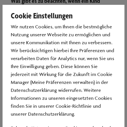
Was gibt es zu beachten, wenn ein Kind
während des Geburtstages auf Medikamente
Cookie Einstellungen
angewiesen ist?
Wir nutzen Cookies, um Ihnen die bestmögliche
Nutzung unserer Webseite zu ermöglichen und
Sind die Eltern beim Geburtstag dabei?
unsere Kommunikation mit Ihnen zu verbessern.
Wir berücksichtigen hierbei Ihre Präferenzen und
Sind die Altersangaben bei den
verarbeiten Daten für Analytics nur, wenn Sie uns
Geburtstagen verbindlich?
Ihre Einwilligung geben. Diese können Sie
jederzeit mit Wirkung für die Zukunft im Cookie
Müssen die Kinder technisches Wissen
Manager (Meine Präferenzen verwalten) in der
Datenschutzerklärung widerrufen. Weitere
mitbringen?
Informationen zu unseren eingesetzten Cookies
finden Sie in unserer
Cookie-Richtlinie
und
Kann die Teilnehmerzahl nach bereits
unserer
Datenschutzerklärung
.
getätigten Buchungen erhöht werden?