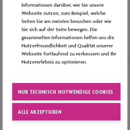
Informationen darüber, wie Sie unsere
VOLKSWAGEN ID.
Webseite nutzen, zum Beispiel, welche
ABHOLEN
Seiten Sie am meisten besuchen oder wie
Sie sich auf der Seite bewegen. Die
Elektrisierendes Erlebnis - Holen Sie Ihren
gesammelten Informationen helfen uns die
Volkswagen ID. bei uns ab.
Nutzerfreundlichkeit und Qualität unserer
Webseite fortlaufend zu verbessern und Ihr
Nutzererlebnis zu optimieren.
NUR TECHNISCH NOTWENDIGE COOKIES
ALLE AKZEPTIEREN