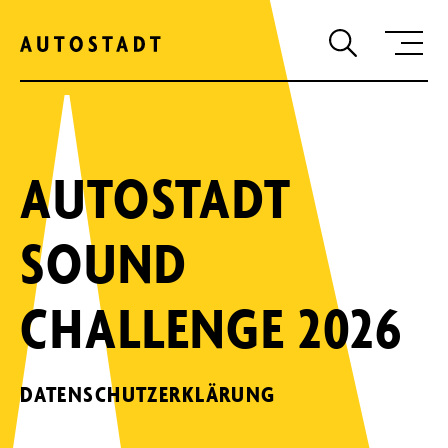
Zum Hauptinhalt springen
Zum Hauptmenu springen
Zur Suche
AUTOSTADT
SOUND
CHALLENGE 2026
DATENSCHUTZERKLÄRUNG