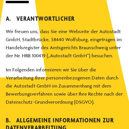
A. VERANTWORTLICHER
Wir freuen uns, dass Sie eine Webseite der Autostadt
GmbH, Stadtbrücke, 38440 Wolfsburg, eingetragen im
Handelsregister des Amtsgerichts Braunschweig unter
der Nr. HRB 100419 („Autostadt GmbH“) besuchen.
Im Folgenden informieren wir Sie über die
Verarbeitung Ihrer personenbezogenen Daten durch
die Autostadt GmbH im Zusammenhang mit dem
Bewerbungsverfahren sowie über Ihre Rechte nach der
Datenschutz-Grundverordnung (DSGVO).
B. ALLGEMEINE INFORMATIONEN ZUR
DATENVERARBEITUNG