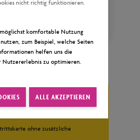
ga am Wasser.
ies nicht richtig funktionieren.
e möglichst komfortable Nutzung
nutzen, zum Beispiel, welche Seiten
nformationen helfen uns die
r Nutzererlebnis zu optimieren.
OOKIES
ALLE AKZEPTIEREN
szeiten
.
rittskarte ohne zusätzliche