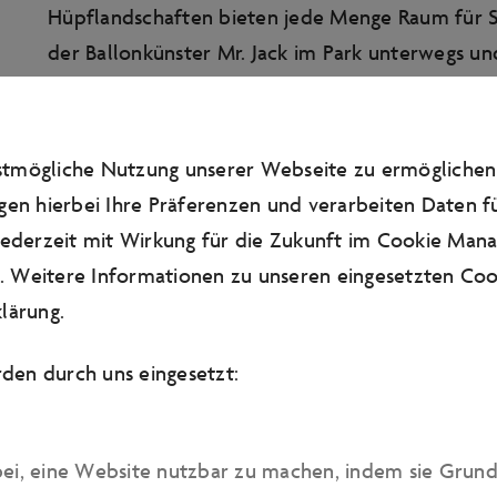
Hüpflandschaften bieten jede Menge Raum für 
der Ballonkünster Mr. Jack im Park unterwegs u
Luftballon-Kunstwerken.
mehr erfahren
estmögliche Nutzung unserer Webseite zu ermögliche
gen hierbei Ihre Präferenzen und verarbeiten Daten fü
 jederzeit mit Wirkung für die Zukunft im Cookie Man
 Weitere Informationen zu unseren eingesetzten Cook
lärung
.
URBAN LIFESTYLE
den durch uns eingesetzt:
08.08. bis 16.08.
Genuss, Kreativität und Community: Erleben Sie
bei, eine Website nutzbar zu machen, indem sie Grun