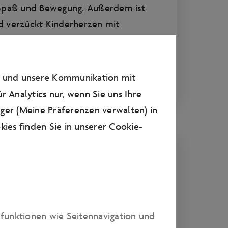
Spaß und Bewegung. Außerdem ist
nd verzückt Kinderherzen mit
n und unsere Kommunikation mit
r Analytics nur, wenn Sie uns Ihre
ager (Meine Präferenzen verwalten) in
ies finden Sie in unserer
Cookie-
 Genuss mit einem urbanen Twist
dfunktionen wie Seitennavigation und