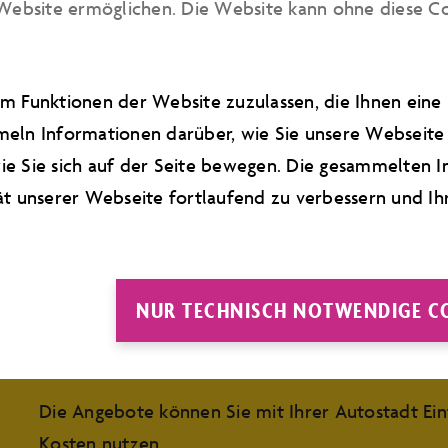
beim BBQ, in Flairbartender-Shows und beim Yo
Website ermöglichen. Die Website kann ohne diese Cook
mehr erfahren
m Funktionen der Website zuzulassen, die Ihnen ein
eln Informationen darüber, wie Sie unsere Webseite 
e Sie sich auf der Seite bewegen. Die gesammelten I
ät unserer Webseite fortlaufend zu verbessern und Ih
NFOS
NUR TECHNISCH NOTWENDIGE C
Im wöchentlichen Wechsel während der
Öffnung
Die Angebote können Sie mit Ihrer Autostadt Eint
Kosten nutzen.