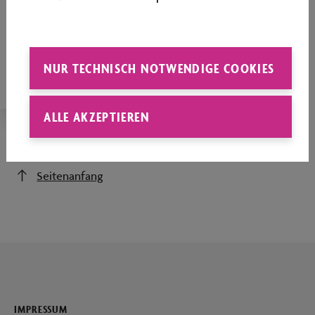
FÜHRUNGEN FÜR GRUPPEN
In 12 verschiedenen Sprachen können Sie in
der Autostadt begleitet werden – gerne auch
NUR TECHNISCH NOTWENDIGE COOKIES
als Gruppe.
ALLE AKZEPTIEREN
Seitenanfang
IMPRESSUM