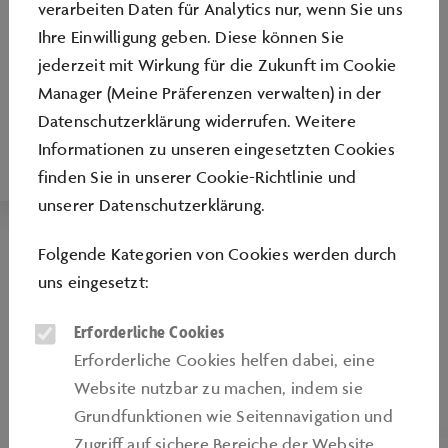
verarbeiten Daten für Analytics nur, wenn Sie uns
FÜHRUNGEN
Ihre Einwilligung geben. Diese können Sie
jederzeit mit Wirkung für die Zukunft im Cookie
Erkunden Sie den automobilen Themenpark
Manager (Meine Präferenzen verwalten) in der
oder gewinnen Sie einen intensiveren Einblick
Datenschutzerklärung widerrufen. Weitere
in einzelne Themenbereiche bei einer
Informationen zu unseren eingesetzten Cookies
Führung mit unseren Tourguides.
finden Sie in unserer
Cookie-Richtlinie
und
unserer
Datenschutzerklärung
.
Folgende Kategorien von Cookies werden durch
uns eingesetzt:
Erforderliche Cookies
Erforderliche Cookies helfen dabei, eine
Website nutzbar zu machen, indem sie
Grundfunktionen wie Seitennavigation und
Zugriﬀ auf sichere Bereiche der Website