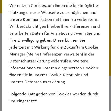
Wir nutzen Cookies, um Ihnen die bestmögliche
Open-World-Spiel zurechtzufinden, sondern auch ihre
Nutzung unserer Webseite zu ermöglichen und
eigene Vision der Stadt von morgen zu entfalten und
unsere Kommunikation mit Ihnen zu verbessern.
umzusetzen.
Wir berücksichtigen hierbei Ihre Präferenzen und
verarbeiten Daten für Analytics nur, wenn Sie uns
Dauer
: 2 Stunden
Ihre Einwilligung geben. Diese können Sie
Gruppenpreis 1
(5 - 8 Kinder): 95 € Euro zzgl.
jederzeit mit Wirkung für die Zukunft im Cookie
Eintrittskarten
Manager (Meine Präferenzen verwalten) in der
Gruppenpreis 2
(9 - 12 Kinder): 140 € zzgl. Eintrittskarten
Datenschutzerklärung widerrufen. Weitere
Alter
: für Kinder ab 6 Jahren
Informationen zu unseren eingesetzten Cookies
finden Sie in unserer
Cookie-Richtlinie
und
Info
: Die Minecraft-Workshops werden mit Laptops
unserer
Datenschutzerklärung
.
der Autostadt durchgeführt. Erste Erfahrungen im
Umgang mit Minecraft sind wünschenswert, aber nicht
Folgende Kategorien von Cookies werden durch
erforderlich.
uns eingesetzt: