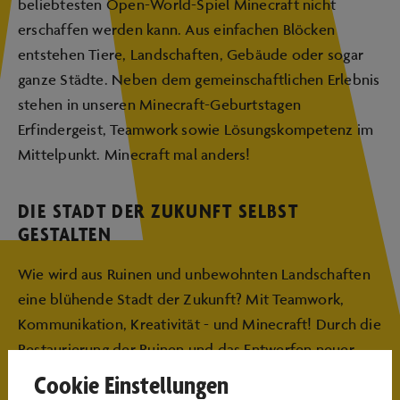
beliebtesten Open-World-Spiel Minecraft nicht
erschaffen werden kann. Aus einfachen Blöcken
entstehen Tiere, Landschaften, Gebäude oder sogar
ganze Städte. Neben dem gemeinschaftlichen Erlebnis
stehen in unseren Minecraft-Geburtstagen
Erfindergeist, Teamwork sowie Lösungskompetenz im
Mittelpunkt. Minecraft mal anders!
DIE STADT DER ZUKUNFT SELBST
GESTALTEN
Wie wird aus Ruinen und unbewohnten Landschaften
eine blühende Stadt der Zukunft? Mit Teamwork,
Kommunikation, Kreativität - und Minecraft! Durch die
Restaurierung der Ruinen und das Entwerfen neuer
Bauwerke gestalten die Kinder eine Welt nach ihren
Cookie Einstellungen
eigenen Ideen. So lernen sie nicht nur, sich im digitalen