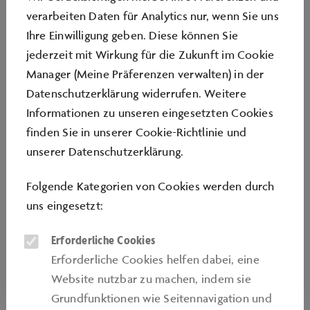
verarbeiten Daten für Analytics nur, wenn Sie uns
Ihre Einwilligung geben. Diese können Sie
KARRIERE
jederzeit mit Wirkung für die Zukunft im Cookie
Manager (Meine Präferenzen verwalten) in der
Stellen Sie uns Ihre Fragen rund um das Thema
Datenschutzerklärung widerrufen. Weitere
Jobs und Karriere in der Autostadt und
Informationen zu unseren eingesetzten Cookies
werden Sie Teil unseres Teams. Sie erreichen
finden Sie in unserer
Cookie-Richtlinie
und
uns telefonisch und per E-Mail:
unserer
Datenschutzerklärung
.
05361 401625
(zum Festnetz-Tarif Ihres
Folgende Kategorien von Cookies werden durch
Anbieters)
uns eingesetzt:
E-Mail:
bewerbermanagement@autostadt.de
Erforderliche Cookies
Erforderliche Cookies helfen dabei, eine
Zu den Joboptionen
Website nutzbar zu machen, indem sie
Grundfunktionen wie Seitennavigation und