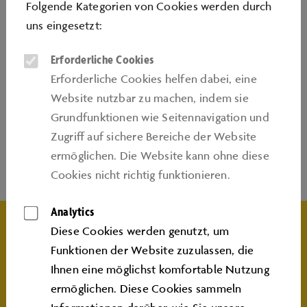
Folgende Kategorien von Cookies werden durch
Dauer
: 2 Stunden
uns eingesetzt:
Gruppenpreis 1 (5 - 8 Kinder):
95 € zzgl. Eintrittskarten
Gruppenpreis 2 (9 -1 2 Kinder)
: 140 € zzgl. Eintrittskarten
Erforderliche Cookies
Alter
: Indoor-Geburtstag für Kinder ab 8 Jahren
Erforderliche Cookies helfen dabei, eine
Website nutzbar zu machen, indem sie
Grundfunktionen wie Seitennavigation und
Zugriﬀ auf sichere Bereiche der Website
INFO UND
ermöglichen. Die Website kann ohne diese
Cookies nicht richtig funktionieren.
BUCHUNG
Analytics
Diese Cookies werden genutzt, um
Ihren Wunschtermin für diesen Geburtstagsworkshop
Funktionen der Website zuzulassen, die
können Sie im
Autostadt Ticketshop
auswählen und
Ihnen eine möglichst komfortable Nutzung
eine Buchungsanfrage stellen.
ermöglichen. Diese Cookies sammeln