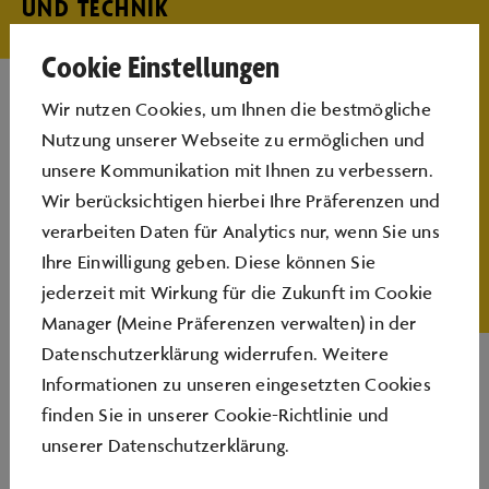
UND TECHNIK
Cookie Einstellungen
Wir nutzen Cookies, um Ihnen die bestmögliche
In diesem einzigartigen Geburtstagsworkshop steht
Nutzung unserer Webseite zu ermöglichen und
alles im Zeichen eurer Kreativität. Gemeinsam mit
unsere Kommunikation mit Ihnen zu verbessern.
euren Freundinnen und Freunden zeichnet ihr jeweils
Wir berücksichtigen hierbei Ihre Präferenzen und
ein eigenes Motiv, das anschließend digitalisiert und
verarbeiten Daten für Analytics nur, wenn Sie uns
mit einem Plotter sowie einer speziellen Drucktechnik
Ihre Einwilligung geben. Diese können Sie
auf einen Rucksack, ein Kissen oder eine Schürze
jederzeit mit Wirkung für die Zukunft im Cookie
gebracht wird. Mit glitzernder, bunter oder sogar
Manager (Meine Präferenzen verwalten) in der
leuchtender Spezialfolie entsteht so ein echtes
Datenschutzerklärung widerrufen. Weitere
Einzelstück. Am Ende nehmt ihr euer selbst gestaltetes
Informationen zu unseren eingesetzten Cookies
Werk natürlich mit nach Hause – als Erinnerung an
finden Sie in unserer
Cookie-Richtlinie
und
einen besonderen Tag voller Kreativität und Spaß!
unserer
Datenschutzerklärung
.