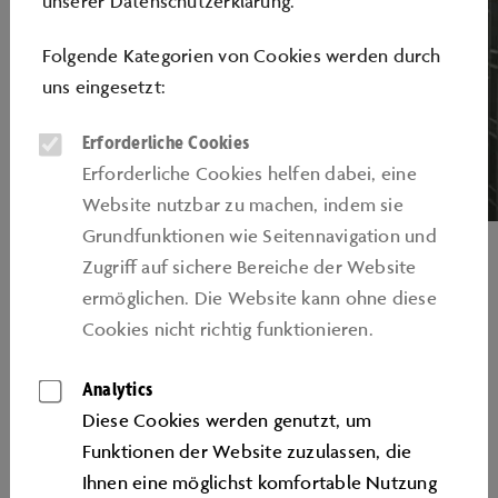
unserer
Datenschutzerklärung
.
Folgende Kategorien von Cookies werden durch
uns eingesetzt:
Erforderliche Cookies
Erforderliche Cookies helfen dabei, eine
Website nutzbar zu machen, indem sie
Grundfunktionen wie Seitennavigation und
Zugriﬀ auf sichere Bereiche der Website
ermöglichen. Die Website kann ohne diese
Im Spa stehen Ihnen zwei Dampfbäder und zwei
Cookies nicht richtig funktionieren.
Saunen zur Verfügung. Aus einer Vielzahl an Massagen
und kosmetischen Behandlungen können Sie ganz
Analytics
nach Ihren Bedürfnissen wählen. Ein besonderes
Diese Cookies werden genutzt, um
Highlight des The Ritz-Carlton Spa ist der
Funktionen der Website zuzulassen, die
schwimmende Außenpool. Umgeben von Bäumen
Ihnen eine möglichst komfortable Nutzung
liegt er direkt im Hafenbecken und wartet angenehm