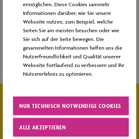
ermöglichen. Diese Cookies sammeln
beheizt auf Sie. Genießen Sie das außergewöhnliche
Informationen darüber, wie Sie unsere
Badevergnügen vor imposanter Kulisse.
Webseite nutzen, zum Beispiel, welche
Seiten Sie am meisten besuchen oder wie
Weitere Informationen zum The Ritz-Carlton Spa
Sie sich auf der Seite bewegen. Die
finden Sie unter:
www.ritzcarlton.de
.
gesammelten Informationen helfen uns die
Nutzerfreundlichkeit und Qualität unserer
Webseite fortlaufend zu verbessern und Ihr
Nutzererlebnis zu optimieren.
INFO
Öffnungszeiten:
NUR TECHNISCH NOTWENDIGE COOKIES
Täglich von 06:00 – 22:00 Uhr
ALLE AKZEPTIEREN
Zur Abstimmung Ihres Behandlungs- oder
Massagetermin erreichen Sie unsere Damen & Herren