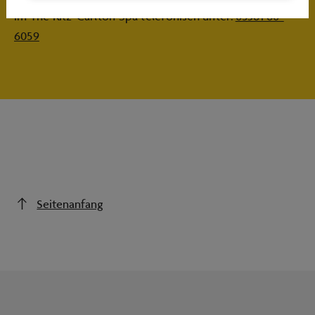
im The Ritz-Carlton Spa telefonisch unter:
05361 60-
6059
Seitenanfang