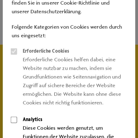
zur Homepage der Volkswagen Bank
finden Sie in unserer
Cookie-Richtlinie
und
unserer
Datenschutzerklärung
.
Folgende Kategorien von Cookies werden durch
uns eingesetzt:
INFO
Erforderliche Cookies
Erforderliche Cookies helfen dabei, eine
Für den Zugang zur Volkswagen Bank-Filiale oder zur
Website nutzbar zu machen, indem sie
Fahrzeugbestellung im Kundencenter benötigen Sie
Grundfunktionen wie Seitennavigation und
eine gültige Tages- bzw. Jahreskarte oder eine
Zugriﬀ auf sichere Bereiche der Website
Terminbestätigung, die Sie am Welcome Desk
ermöglichen. Die Website kann ohne diese
vorzeigen. Natürlich besteht die Möglichkeit vor Ort
Cookies nicht richtig funktionieren.
ein Tagesticket zu erwerben. Wenn Sie innerhalb einer
Stunde die Autostadt wieder verlassen, erhalten Sie
Analytics
den Kaufbetrag hierfür zurückerstattet.
Diese Cookies werden genutzt, um
Funktionen der Website zuzulassen, die