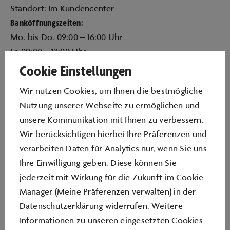
Standort: Im Kundencenter
Banköffnungszeiten:
Mo. bis Do. 09:00 – 16:00 Uhr
Fr. 09:00 – 13:00 Uhr
Kassenöffnungszeiten:
Cookie Einstellungen
Mo. bis Do. 09:00 – 12:00 Uhr und 13:00 – 16:00 Uhr
Wir nutzen Cookies, um Ihnen die bestmögliche
Fr. 09:00 – 13:00 Uhr
Nutzung unserer Webseite zu ermöglichen und
unsere Kommunikation mit Ihnen zu verbessern.
GELDAUTOMAT
Wir berücksichtigen hierbei Ihre Präferenzen und
verarbeiten Daten für Analytics nur, wenn Sie uns
Zwischen Jahreskarten-Service und dem Eingang der
Ihre Einwilligung geben. Diese können Sie
Brotmanufaktur „Das Brot.“ steht Ihnen rund um die
jederzeit mit Wirkung für die Zukunft im Cookie
Uhr ein Geldautomat zur Verfügung.
Manager (Meine Präferenzen verwalten) in der
Weitere Informationen finden Sie auf der Homepage
Datenschutzerklärung widerrufen. Weitere
der Volkswagen Bank:
Informationen zu unseren eingesetzten Cookies