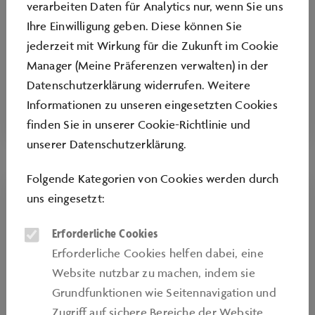
verarbeiten Daten für Analytics nur, wenn Sie uns
dich für Fahrzeugtechnik, Mobilität und die
Ihre Einwilligung geben. Diese können Sie
Entwicklung in der Automobils interessierst,
jederzeit mit Wirkung für die Zukunft im Cookie
dann bist du hier genau richtig. Werde Teil
Manager (Meine Präferenzen verwalten) in der
eines Unternehmens, das Innovation und
Datenschutzerklärung widerrufen. Weitere
Emotion verbindet.
Informationen zu unseren eingesetzten Cookies
finden Sie in unserer
Cookie-Richtlinie
und
unserer
Datenschutzerklärung
.
Folgende Kategorien von Cookies werden durch
uns eingesetzt:
Erforderliche Cookies
Erforderliche Cookies helfen dabei, eine
Website nutzbar zu machen, indem sie
Grundfunktionen wie Seitennavigation und
Zugriﬀ auf sichere Bereiche der Website