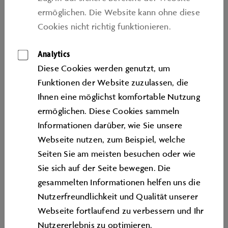
ermöglichen. Die Website kann ohne diese
Cookies nicht richtig funktionieren.
KAUFLEUTE FÜR
BÜROMANAGEMENT (W/M/D)
Analytics
Diese Cookies werden genutzt, um
MIT POWER AM PC
Funktionen der Website zuzulassen, die
Hier lernst du alles, was echte Office-
Ihnen eine möglichst komfortable Nutzung
Allrounder können müssen.
ermöglichen. Diese Cookies sammeln
Ob Termine koordinieren, E-Mails verfassen
Informationen darüber, wie Sie unsere
oder telefonische Anfragen souverän
Webseite nutzen, zum Beispiel, welche
beantworten: Du wirst schnell zum
Seiten Sie am meisten besuchen oder wie
Organisationstalent und dein Team liebt dafür.
Sie sich auf der Seite bewegen. Die
Auch im Umgang mit Rechnungen und
gesammelten Informationen helfen uns die
kaufmännischen Prozessen wirst du fit
Nutzerfreundlichkeit und Qualität unserer
gemacht und verstehst bald, wie
Webseite fortlaufend zu verbessern und Ihr
Büromanagement wirklich funktioniert.
Nutzererlebnis zu optimieren.