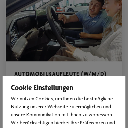
AUTOMOBILKAUFLEUTE (W/M/D)
Cookie Einstellungen
MEHR ALS TECHNIK – WIR BEWEGEN MENSCHEN
Wir nutzen Cookies, um Ihnen die bestmögliche
Autos faszinieren dich und du möchtest
Nutzung unserer Webseite zu ermöglichen und
Kundinnen und Kunden bei ihrer
unsere Kommunikation mit Ihnen zu verbessern.
Erlebnisabholung im weltweit größten
Wir berücksichtigen hierbei Ihre Präferenzen und
Auslieferungszentrum begleiten. Wenn du