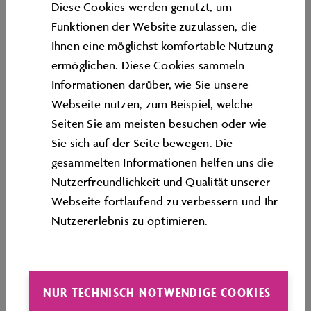
- Gesamtpreis pro Schülerin und Schüler (inkl. Eintritt)
Diese Cookies werden genutzt, um
bei mindestens 150 Teilnehmenden: 14 Euro
Funktionen der Website zuzulassen, die
Ihnen eine möglichst komfortable Nutzung
- Vorerst nur für Schülerinnen und Schüler ab der 5.
ermöglichen. Diese Cookies sammeln
Klasse
Informationen darüber, wie Sie unsere
Webseite nutzen, zum Beispiel, welche
Kontaktieren Sie uns bei Fragen oder Wünschen gerne
Seiten Sie am meisten besuchen oder wie
telefonisch oder per E-Mail. Sie erreichen uns von
Sie sich auf der Seite bewegen. Die
Montag bis Freitag in der Zeit von 09.00 bis 15.00 Uhr.
gesammelten Informationen helfen uns die
Tel. 05361 40 47 40 oder
Nutzerfreundlichkeit und Qualität unserer
E-Mail:
bildung@autostadt.de
Webseite fortlaufend zu verbessern und Ihr
Nutzererlebnis zu optimieren.
NUR TECHNISCH NOTWENDIGE COOKIES