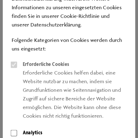
individuellen Tagesplan mit abwechslungsreichen
Informationen zu unseren eingesetzten Cookies
Workshopeinblicken und kurzen, spannenden
finden Sie in unserer
Cookie-Richtlinie
und
Lernaktivitäten aus einer neuen Perspektive
unserer
Datenschutzerklärung
.
kennenzulernen.
Folgende Kategorien von Cookies werden durch
Der Preis für „Schule auf Achse“ beträgt an diesem Tag
uns eingesetzt:
pro Schülerin/Schüler 8 Euro zzgl. Eintritt. Bei
Erforderliche Cookies
Schülerinnen und Schülern bis 17 Jahre ist dabei jede
Erforderliche Cookies helfen dabei, eine
15. Eintrittskarte kostenlos. Die Anzahl der Freitickets
Website nutzbar zu machen, indem sie
für Begleitpersonen/Lehrkräfte richtet sich nach der
Grundfunktionen wie Seitennavigation und
Gruppengröße. Dieses Angebot gilt dabei für den
Zugriﬀ auf sichere Bereiche der Website
Besuch einer ganzen Schule bzw. mehr als 150
ermöglichen. Die Website kann ohne diese
Schülerinnen und Schülern einer Schule innerhalb
Cookies nicht richtig funktionieren.
eines Tages.
Weitere Informationen
Analytics