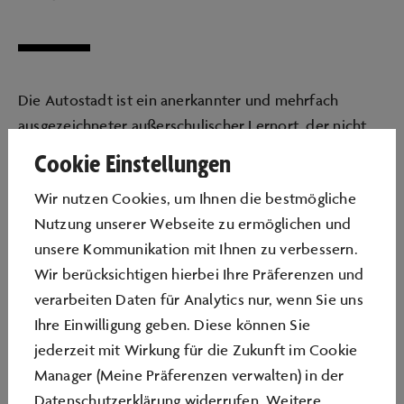
Die Autostadt ist ein anerkannter und mehrfach
ausgezeichneter außerschulischer Lernort, der nicht
nur einzelnen Lerngruppen Zukunftskompetenzen aus
Cookie Einstellungen
den Bereichen Mobilität und Digitalisierung vermittelt,
Wir nutzen Cookies, um Ihnen die bestmögliche
sondern auch einer ganzen Schule beim ganztägigen
Nutzung unserer Webseite zu ermöglichen und
Besuch Lernen zum Anfassen und Ausprobieren
unsere Kommunikation mit Ihnen zu verbessern.
ermöglicht.
Wir berücksichtigen hierbei Ihre Präferenzen und
Das Programm „Schule auf Achse“ bietet Schülerinnen
verarbeiten Daten für Analytics nur, wenn Sie uns
und Schülern sowie ihren Lehrkräften ein besonderes
Ihre Einwilligung geben. Diese können Sie
Gemeinschaftserlebnis und die Chance, die vier
jederzeit mit Wirkung für die Zukunft im Cookie
Themenfelder MINT, Nachhaltigkeit, Medien sowie
Manager (Meine Präferenzen verwalten) in der
Lern- und Kreativitätstechniken durch einen
Datenschutzerklärung widerrufen. Weitere