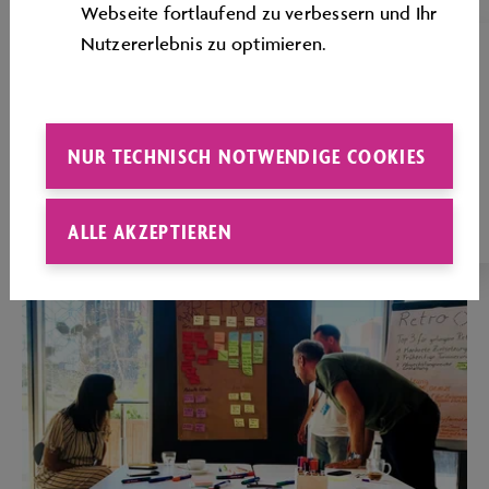
Webseite fortlaufend zu verbessern und Ihr
Nutzererlebnis zu optimieren.
ERLEBNISTAG FÜR
FREIZEITGRUPPEN
Ganztägige Teamevents für Erwachsene mit
NUR TECHNISCH NOTWENDIGE COOKIES
Workshop, Kulinarik und Erlebnissen in der
Autostadt
ALLE AKZEPTIEREN