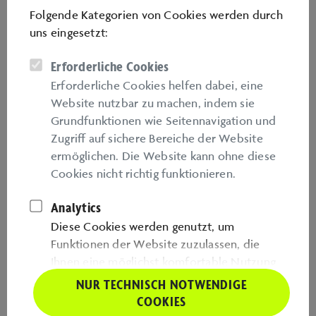
Folgende Kategorien von Cookies werden durch
uns eingesetzt:
*
E-Mail Adresse
Erforderliche Cookies
Erforderliche Cookies helfen dabei, eine
*
Website nutzbar zu machen, indem sie
E-Mail Adresse wiederholen
Grundfunktionen wie Seitennavigation und
Zugriﬀ auf sichere Bereiche der Website
ermöglichen. Die Website kann ohne diese
*
Telefonnummer
Cookies nicht richtig funktionieren.
Analytics
Diese Cookies werden genutzt, um
*
Pflichtangabe
Funktionen der Website zuzulassen, die
Ihnen eine möglichst komfortable Nutzung
WEITER
ermöglichen. Diese Cookies sammeln
NUR TECHNISCH NOTWENDIGE
Informationen darüber, wie Sie unsere
COOKIES
Webseite nutzen, zum Beispiel, welche